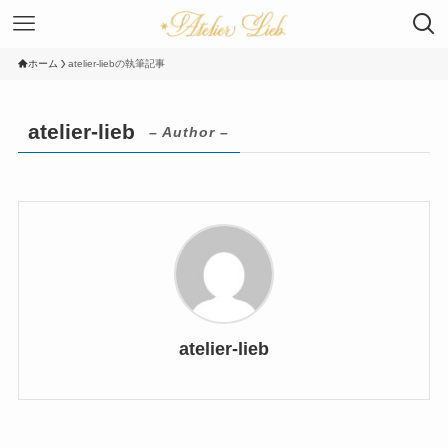
ホーム
atelier-liebの執筆記事
atelier-lieb
– Author –
atelier-lieb